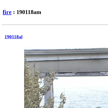
fire
: 190118am
190118al