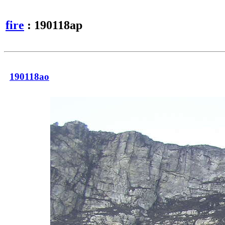
fire
: 190118ap
190118ao