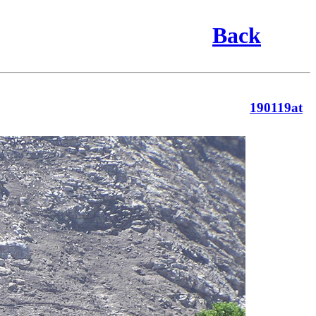
Back
190119at