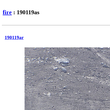
fire
: 190119as
190119ar